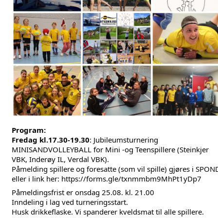
Program:
Fredag kl.17.30-19.30
: Jubileumsturnering
MINISANDVOLLEYBALL for Mini -og Teenspillere (Steinkjer
VBK, Inderøy IL, Verdal VBK).
Påmelding spillere og foresatte (som vil spille) gjøres i SPON
eller i link her:
https://forms.gle/txnmmbm9MhPt1yDp7
Påmeldingsfrist er onsdag 25.08. kl. 21.00
Inndeling i lag ved turneringsstart.
Husk drikkeflaske. Vi spanderer kveldsmat til alle spillere.