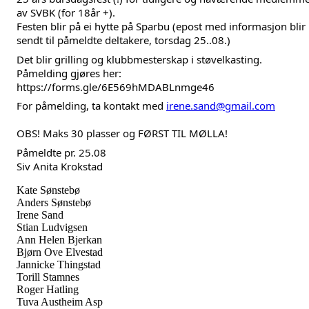
av SVBK (for 18år +).
Festen blir på ei hytte på Sparbu (epost med informasjon blir
sendt til påmeldte deltakere, torsdag 25..08.)
Det blir grilling og klubbmesterskap i støvelkasting.
Påmelding gjøres her:
https://forms.gle/6E569hMDABLnmge46
For påmelding, ta kontakt med
irene.sand@gmail.com
OBS! Maks 30 plasser og FØRST TIL MØLLA!
Påmeldte pr. 25.08
Siv Anita Krokstad
Kate Sønstebø
Anders Sønstebø
Irene Sand
Stian Ludvigsen
Ann Helen Bjerkan
Bjørn Ove Elvestad
Jannicke Thingstad
Torill Stamnes
Roger Hatling
Tuva Austheim Asp