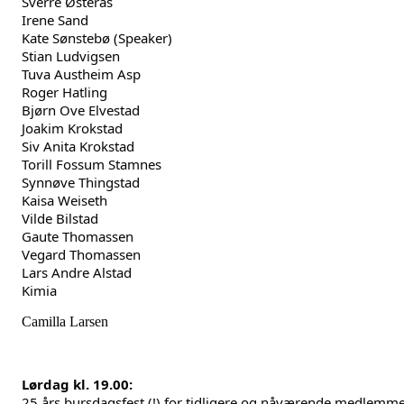
Sverre Østerås
Irene Sand
Kate Sønstebø (Speaker)
Stian Ludvigsen
Tuva Austheim Asp
Roger Hatling
Bjørn Ove Elvestad
Joakim Krokstad
Siv Anita Krokstad
Torill Fossum Stamnes
Synnøve Thingstad
Kaisa Weiseth
Vilde Bilstad
Gaute Thomassen
Vegard Thomassen
Lars Andre Alstad
Kimia
Camilla Larsen
Lørdag kl. 19.00:
25 års bursdagsfest (!) for tidligere og nåværende medlemm