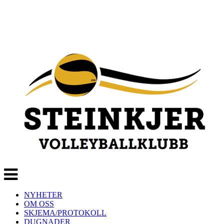
Veksle
navigasjon
NYHETER
OM OSS
SKJEMA/PROTOKOLL
DUGNADER